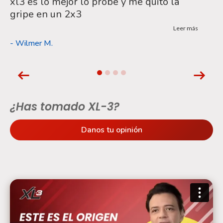
xl3 es lo mejor lo probé y me quito la
Me
gripe en un 2x3
d
Leer más
- Wilmer M.
- C
¿Has tomado XL-3?
Danos tu opinión